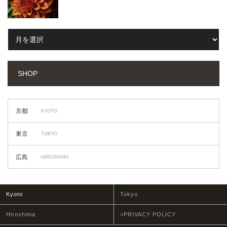
SHOP
京都
KYOTO
東京
TOKYO
広島
HIROSHIMA
Kyoto
Tokyo
Hiroshima
>PRIVACY POLICY