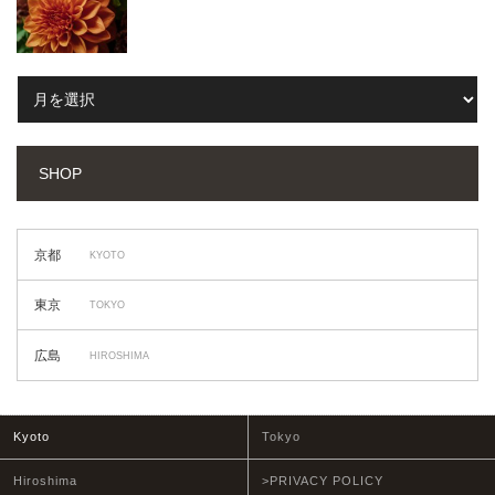
SHOP
京都
KYOTO
東京
TOKYO
広島
HIROSHIMA
Kyoto
Tokyo
Hiroshima
>PRIVACY POLICY