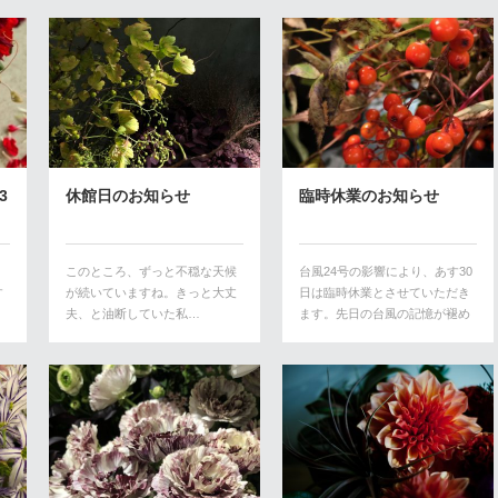
3
休館日のお知らせ
臨時休業のお知らせ
。
このところ、ずっと不穏な天候
台風24号の影響により、あす30
す
が続いていますね。きっと大丈
日は臨時休業とさせていただき
夫、と油断していた私…
ます。先日の台風の記憶が褪め
やらぬう…