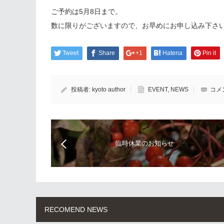
ご予約は5月8日まで。
数に限りがございますので、お早めにお申し込み下さ
Tweet
Share
+1
Hatena
Pin it
投稿者:
kyoto author
EVENT
,
NEWS
コメ
臨時休業のお知らせ
RECOMEND NEWS