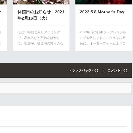
せ
休館日のお知らせ 2021
2022.5.8 Mother’s Day
年2月16日（火）
防
ほぼ10年前と同じタイミング
2022年母の日ギフトアレンジを
で、忘れるなと言わんばかり
ご紹介致します。ご注文はお早
に
に、地震が。被災地の方々の心
めに。オーダーフォームよりご
中、察する…
注文…
トラックバック ( 0 )
コメント ( 0 )