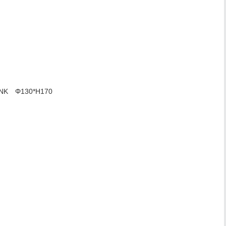
INK Φ130*H170