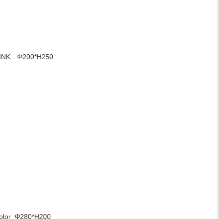
INK Φ200*H250
olor Φ280*H200