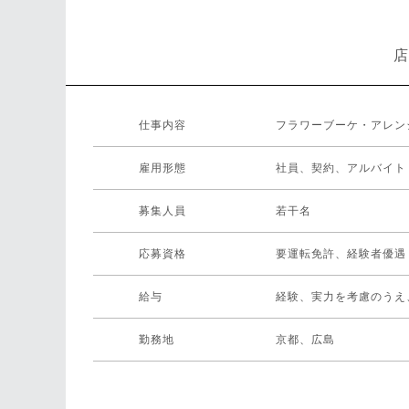
店
仕事内容
フラワーブーケ・アレン
雇用形態
社員、契約、アルバイト
募集人員
若干名
応募資格
要運転免許、経験者優遇
給与
経験、実力を考慮のうえ
勤務地
京都、広島