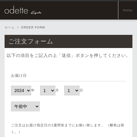
menu
ホーム
ORDER FORM
ご注文フォーム
以下の項目をご記入の上「送信」ボタンを押してください。
お届け日
年
月
日
ご注文はお届け指定日の1週間前までにお願い致します。 （離島は除
く。）