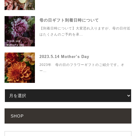
母の日ギフト到着日時について
【到着日時について】大変恐れ入りますが、母の日付近
はたくさんのご予約を承…
2023.5.14 Mother’s Day
2023年 母の日のフラワーギフトのご紹介です。オ
ー…
SHOP