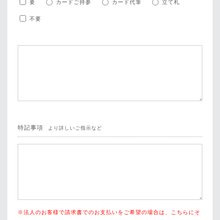
要
カードご持参
カード代筆
立て札
不要
特記事項
より詳しい
ご指示など
※法人のお客様で請求書でのお支払いをご希望の場合は、こちらにそ