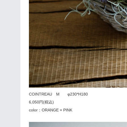
COINTREAU M φ230*H180
6,050円(税込)
color：ORANGE × PINK