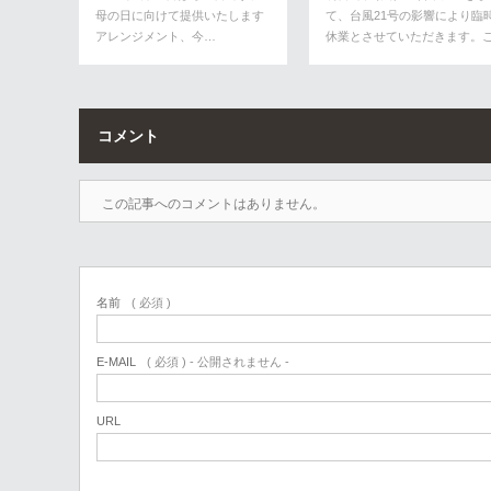
母の日に向けて提供いたします
て、台風21号の影響により臨
アレンジメント、今…
休業とさせていただきます。
迷惑…
コメント
この記事へのコメントはありません。
名前
( 必須 )
E-MAIL
( 必須 ) - 公開されません -
URL