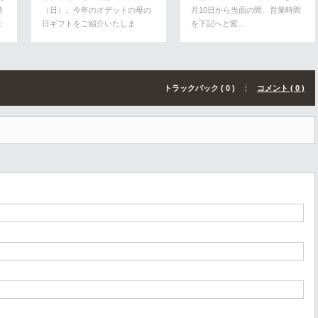
時
（日）。今年のオデットの母の
月10日から当面の間、営業時間
ご
日ギフトをご紹介いたしま
を下記へと変…
す。 A…
トラックバック ( 0 )
コメント ( 0 )