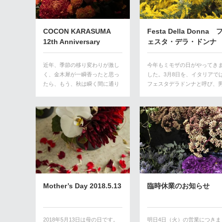
COCON KARASUMA
Festa Della Donna 
12th Anniversary
ェスタ・デラ・ドンナ
近年、季節の移り変わりが激し
今年もミモザの日がやってき
く、金木犀が一瞬香ったと思っ
した。3月8日を、イタリアで
たら、もう、秋は瞬く間に通り
フェスタデラドンナと呼び、
過ぎ、朝…
性…
Mother’s Day 2018.5.13
臨時休業のお知らせ
2018年5月13日は母の日です。
明日4日（火）の営業につきま