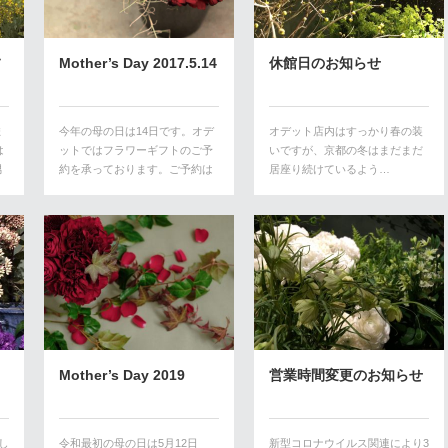
フ
Mother’s Day 2017.5.14
休館日のお知らせ
ま
今年の母の日は14日です。オデ
オデット店内はすっかり春の装
は
ットではフラワーギフトのご予
いですが、京都の冬はまだまだ
男
約を承っております。ご予約は
居座り続けているよう…
1…
Mother’s Day 2019
営業時間変更のお知らせ
し
令和最初の母の日は5月12日
新型コロナウイルス関連により3