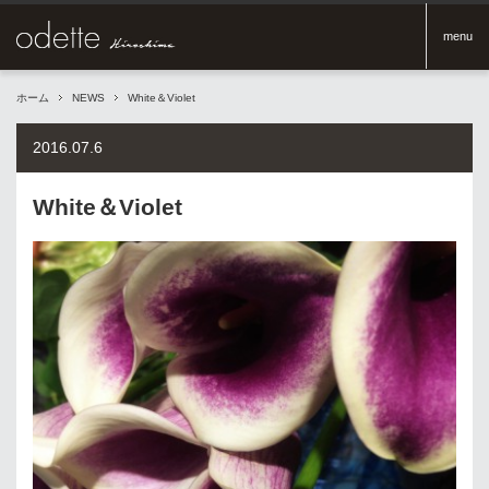
menu
ホーム
NEWS
White＆Violet
2016.07.6
White＆Violet