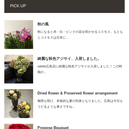
PICK UP
秋の風
秋になると赤・白・ピンクの花を咲かせるコスモス。もとも
とコスモスは日本に…
綺麗な秋色アジサイ、入荷しました。
odette広島店に綺麗な秋色アジサイが入荷しました！この時
期の…
Dried flower & Preserved flower arrangement
梅雨も明け、本格的な夏の到来となりました。広島は今日も
うだるような暑さですね…
Propose Bouquet