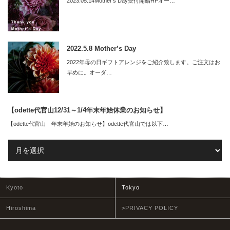
2023.05.14Mother’s Day受付開始HPオー…
2022.5.8 Mother’s Day
2022年母の日ギフトアレンジをご紹介致します。ご注文はお
早めに。オーダ…
【odette代官山12/31～1/4年末年始休業のお知らせ】
【odette代官山 年末年始のお知らせ】odette代官山では以下…
Kyoto
Tokyo
Hiroshima
>PRIVACY POLICY