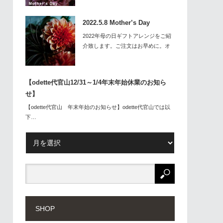
2022.5.8 Mother’s Day
2022年母の日ギフトアレンジをご紹
介致します。ご注文はお早めに。オ
ーダ…
【odette代官山12/31～1/4年末年始休業のお知ら
せ】
【odette代官山 年末年始のお知らせ】odette代官山では以
下…
SHOP