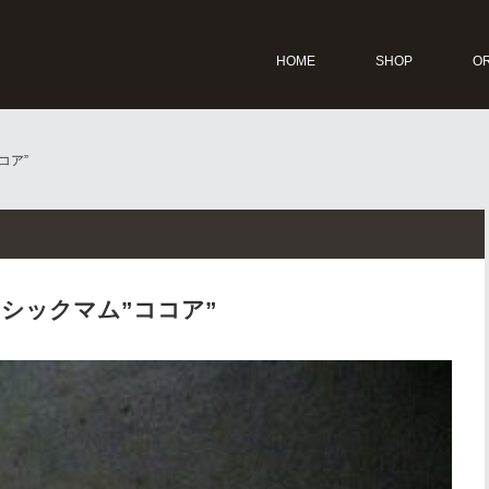
HOME
SHOP
O
コア”
シックマム”ココア”