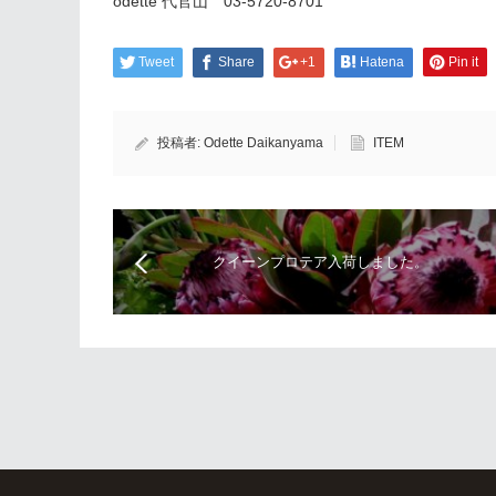
odette 代官山 03‐5720‐8701
Tweet
Share
+1
Hatena
Pin it
投稿者:
Odette Daikanyama
ITEM
クイーンプロテア入荷しました。